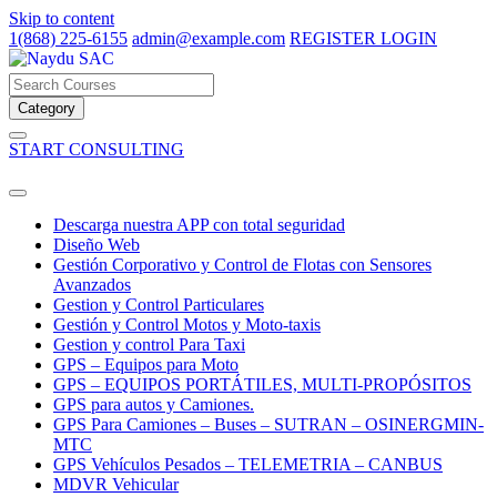
Skip to content
1(868) 225-6155
admin@example.com
REGISTER
LOGIN
Category
START CONSULTING
Descarga nuestra APP con total seguridad
Diseño Web
Gestión Corporativo y Control de Flotas con Sensores
Avanzados
Gestion y Control Particulares
Gestión y Control Motos y Moto-taxis
Gestion y control Para Taxi
GPS – Equipos para Moto
GPS – EQUIPOS PORTÁTILES, MULTI-PROPÓSITOS
GPS para autos y Camiones.
GPS Para Camiones – Buses – SUTRAN – OSINERGMIN-
MTC
GPS Vehículos Pesados – TELEMETRIA – CANBUS
MDVR Vehicular