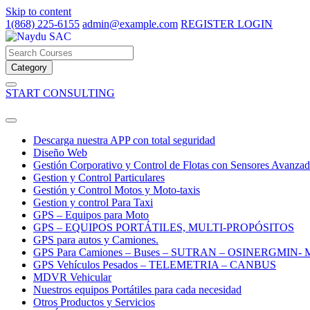
Skip to content
1(868) 225-6155
admin@example.com
REGISTER
LOGIN
Category
START CONSULTING
Descarga nuestra APP con total seguridad
Diseño Web
Gestión Corporativo y Control de Flotas con Sensores Avanza
Gestion y Control Particulares
Gestión y Control Motos y Moto-taxis
Gestion y control Para Taxi
GPS – Equipos para Moto
GPS – EQUIPOS PORTÁTILES, MULTI-PROPÓSITOS
GPS para autos y Camiones.
GPS Para Camiones – Buses – SUTRAN – OSINERGMIN-
GPS Vehículos Pesados – TELEMETRIA – CANBUS
MDVR Vehicular
Nuestros equipos Portátiles para cada necesidad
Otros Productos y Servicios