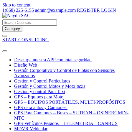
Skip to content
1(868) 225-6155
admin@example.com
REGISTER
LOGIN
Category
START CONSULTING
Descarga nuestra APP con total seguridad
Diseño Web
Gestión Corporativo y Control de Flotas con Sensores
Avanzados
Gestion y Control Particulares
Gestión y Control Motos y Moto-taxis
Gestion y control Para Taxi
GPS – Equipos para Moto
GPS – EQUIPOS PORTÁTILES, MULTI-PROPÓSITOS
GPS para autos y Camiones.
GPS Para Camiones – Buses – SUTRAN – OSINERGMIN-
MTC
GPS Vehículos Pesados – TELEMETRIA – CANBUS
MDVR Vehicular