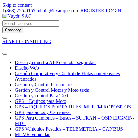
Skip to content
1(868) 225-6155
admin@example.com
REGISTER
LOGIN
Category
START CONSULTING
Descarga nuestra APP con total seguridad
Diseño Web
Gestión Corporativo y Control de Flotas con Sensores
Avanzados
Gestion y Control Particulares
Gestión y Control Motos y Moto-taxis
Gestion y control Para Taxi
GPS – Equipos para Moto
GPS – EQUIPOS PORTÁTILES, MULTI-PROPÓSITOS
GPS para autos y Camiones.
GPS Para Camiones – Buses – SUTRAN – OSINERGMIN-
MTC
GPS Vehículos Pesados – TELEMETRIA – CANBUS
MDVR Vehicular